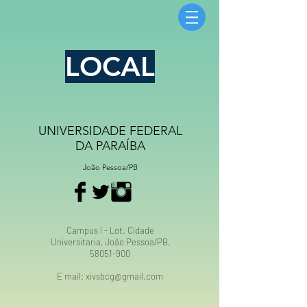
LOCAL
UNIVERSIDADE FEDERAL
DA PARAÍBA
João Pessoa/PB
Campus I - Lot. Cidade
Universitaria, João Pessoa/PB,
58051-900
E mail:
xivsbcg@gmail.com