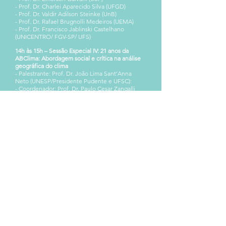
- Prof. Dr. Charlei Aparecido Silva (UFGD)
- Prof. Dr. Valdir Adilson Steinke (UnB)
- Prof. Dr. Rafael Brugnolli Medeiros (UEMA)
- Prof. Dr. Francisco Jablinski Castelhano
(UNICENTRO/ FGV-SP/ UFS)
14h às 15h – Sessão Especial IV: 21 anos da
ABClima:
Abordagem social e crítica na análise
geográfica do clima
- Palestrante: Prof. Dr. João Lima Sant’Anna
Neto (UNESP/Presidente Pudente e UFSC):
- Coordenador: Prof. Dr. Paulo Cesar Zangalli
Júnior (UFBA)
15h30 às 17h30 – Mesa redonda 6:
Métodos,
técnicas e tecnologias aplicadas à climatologia
Profa. Dra. Cássia de Castro Martins Ferreira
(UFJF)
- Prof. Dr. João Paulo Assis Gobo (UNIR)
- Profa. Dra. Magna Soelma Beserra de Moura
(EMBRAPA Semiárido)
- Moderadora: Profa. Dra. Margarete Cristiane
de Costa Trindade Amorim (UNESP/Presidente
Prudente)
18h30 às 19h30 – Sessão de Premiação
- Premiação dos trabalhos por eixos temáticos
- Coordenadora: Profa. Dra. Camila Cunico
(UFPB)