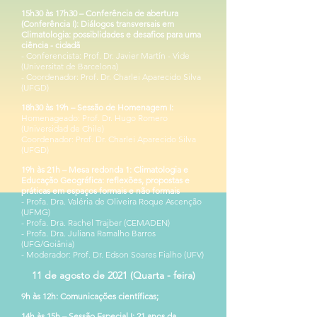
15h30 às 17h30 – Conferência de abertura
(Conferência I): Diálogos transversais em
Climatologia: possiblidades e desafios para uma
ciência - cidadã
- Conferencista: Prof. Dr. Javier Martín - Vide
(Universitat de Barcelona)
- Coordenador: Prof. Dr. Charlei Aparecido Silva
(UFGD)
18h30 às 19h – Sessão de Homenagem I:
Homenageado: Prof. Dr. Hugo Romero
(Universidad de Chile)
Coordenador: Prof. Dr. Charlei Aparecido Silva
(UFGD)
19h às 21h – Mesa redonda 1:
Climatologia e
Educação Geográfica: reflexões, propostas e
práticas em espaços formais e não formais
- Profa. Dra. Valéria de Oliveira Roque Ascenção
(UFMG)
- Profa. Dra. Rachel Trajber (CEMADEN)
- Profa. Dra. Juliana Ramalho Barros
(UFG/Goiânia)
- Moderador: Prof. Dr. Edson Soares Fialho (UFV)
11 de agosto de 2021 (Quarta - feira)
9h às 12h: Comunicações científicas;
14h às 15h – Sessão Especial I: 21 anos da