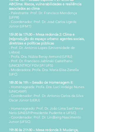
ABClima: R
iscos, vulnerabilidades e resiliência
associados ao clima
- Palestrante: Prof. Dr. Francisco Mendonça
(UFPR)
- Coordenador: Prof. Dr. José Carlos Ugeda
Júnior (UFMT)
15h30 às 17h30 – Mesa redonda 2:
Clima e
(re)produção do espaço urbano: agentes sociais,
diretrizes e políticas públicas
- Prof. Dr. António Lopes (Universidade de
Lisboa)
- Profa. Dra. Núbia Beray Armond (UFRJ)
- Prof. Dr. Francisco Jablinski Castelhano
(UNICENTRO/ FGV-SP/ UFS)
- Moderadora: Profa. Dra. Maria Elisa Zanella
(UFC)
18h30 às 19h – Sessão de Homenagem II:
- Homenageada: Profa. Dra. Lucí Hidalgo Nunes
(UNICAMP)
- Coordenador: Prof. Dr. Antonio Carlos da Silva
Oscar Júnior (UERJ)
- Homenageado: Prof. Dr. João Lima Sant’Anna
Neto (UNESP/Presidente Pudente e UFSC)
- Coordenador: Prof. Dr. Lindberg Nascimento
Junior (UFSC)
19h30 às 21h30 – Mesa redonda 3:
Mudança,