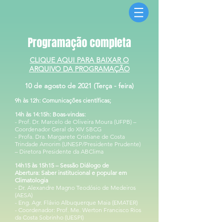
Programação completa
CLIQUE AQUI PARA BAIXAR O
ARQUIVO DA PROGRAMAÇÃO
1
0 de agosto de 2021 (Terça - feira)
9h às 12h: Comunicações científicas;
14h às 14:15h: Boas-vindas:
- Prof. Dr. Marcelo de Oliveira Moura (UFPB) –
Coordenador Geral do XIV SBCG
- Profa. Dra. Margarete Cristiane de Costa
Trindade Amorim (UNESP/Presidente Prudente)
– Diretora Presidente da ABClima
14h15 às 15h15 – Sessão Diálogo de
Abertura:
Saber institucional e popular em
Climatologia
- Dr. Alexandre Magno Teodósio de Medeiros
(AESA)
- Eng. Agr. Flávio Albuquerque Maia (EMATER)
- Coordenador: Prof. Me. Werton Francisco Rios
da Costa Sobrinho (UESPI)