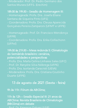
- Moderador: Prof. Dr. Pedro Germano dos
Santos Murara (UFFS- Erechim)
18h30 às 19h30 – Sessão de Homenagem III:
- Homenageada: Profa. Dra. Josefa Eliane
Santana de Siqueira Pinto (UFS)
- Coordenadora: Profa. Dra. Cleusa Aparecida
Gonçalves Pereira Zamparoni (UFMT e UFPE)
- Homenageado: Prof. Dr. Francisco Mendonça
(UFPR)
- Coordenadora: Profa. Dra. Erika Collischonn
(UFPel)
19h30 às 21h30 – Mesa redonda 5:
Climatologia
do Semiárido brasileiro: cenários,
potencialidades e perspectivas
- Profa. Dra. Marta Celina Linhares Sales (UFC)
- Prof. Dr. Ranyére Silva Nóbrega (UFPE)
- Profa. Dra. Isorlanda Caracristi (UEVA)
- Moderadora: Profa. Dra. Cristiana Coutinho
Duarte (UFPE)
13 de agosto de 2021 (Sexta - feira)
9h às 11h: Fórum da ABClima;
11h às 12h – Sessão Especial III: 21 anos da
ABClima:
Revista Brasileira de Climatologia
(RBClima) em debate
- Prof. Dr. Emerson Galvani (USP)