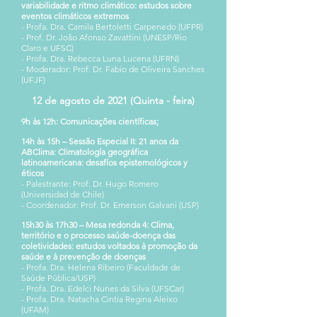
variabilidade e ritmo climático: estudos sobre
eventos climáticos extremos
- Profa. Dra. Camila Bertoletti Carpenedo (UFPR)
- Prof. Dr. João Afonso Zavattini (UNESP/Rio
Claro e UFSC)
- Profa. Dra. Rebecca Luna Lucena (UFRN)
- Moderador: Prof. Dr. Fabio de Oliveira Sanches
(UFJF)
12 de agosto de 2021 (Quinta - feira)
9h às 12h: Comunicações científicas;
14h às 15h – Sessão Especial II: 21 anos da
ABClima:
Climatología geográfica
latinoamericana: desafíos epistemológicos y
éticos
- Palestrante: Prof. Dr. Hugo Romero
(Universidad de Chile)
- Coordenador: Prof. Dr. Emerson Galvani (USP)
15h30 às 17h30 – Mesa redonda 4:
Clima,
território e o processo saúde-doença das
coletividades: estudos voltados à promoção da
saúde e à prevenção de doenças
- Profa. Dra. Helena Ribeiro (Faculdade de
Saúde Pública/USP)
- Profa. Dra. Edelci Nunes da Silva (UFSCar)
- Profa. Dra. Natacha Cintia Regina Aleixo
(UFAM)